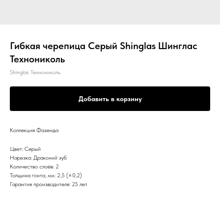
Гибкая черепица Серый Shinglas Шинглас
Технониколь
Shinglas Технониколь
Добавить в корзину
Коллекция Фазенда
Цвет: Серый
Нарезка: Драконий зуб
Количество слоёв: 2
Толщина гонта, мм: 2,5 (±0,2)
Гарантия производителя: 25 лет