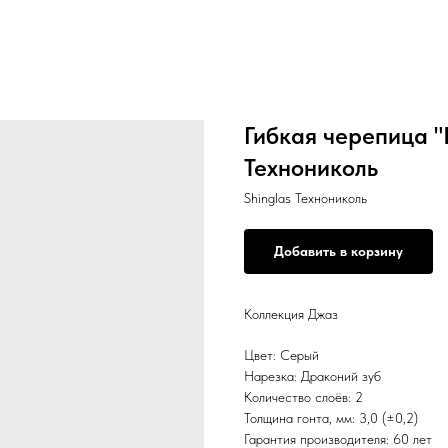
Гибкая черепица "
Технониколь
Shinglas Технониколь
Добавить в корзину
Коллекция Джаз
Цвет: Серый
Нарезка: Драконий зуб
Количество слоёв: 2
Толщина гонта, мм: 3,0 (±0,2)
Гарантия производителя: 60 лет