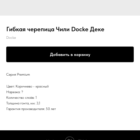
Гибкая черепица Чили Docke Деке
Docke
Добавить в корзину
Серия Premium
Цвет: Коричнево - красный
Нарезка: ?
Количество слоёв: 1
Толщина гонта, мм: 3,1
Гарантия производителя: 50 лет