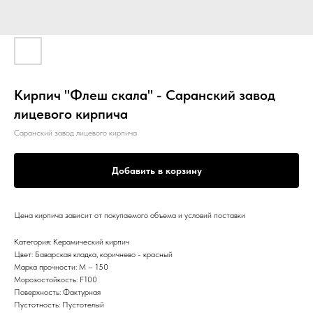
Кирпич "Флеш скала" - Саранский завод
лицевого кирпича
Саранский завод лицевого кирпича
Добавить в корзину
Цена кирпича зависит от покупаемого объема и условий поставки
Категория: Керамический кирпич
Цвет: Баварская кладка, коричнево - красный
Марка прочности: М – 150
Морозостойкость: F100
Поверхность: Фактурная
Пустотность: Пустотелый