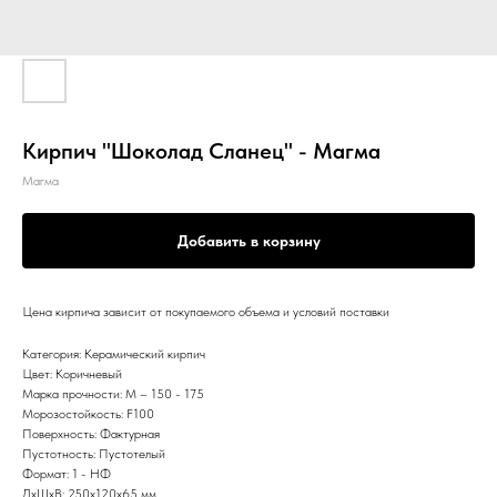
Кирпич "Шоколад Сланец" - Магма
Магма
Добавить в корзину
Цена кирпича зависит от покупаемого объема и условий поставки
Категория: Керамический кирпич
Цвет: Коричневый
Марка прочности: М – 150 - 175
Морозостойкость: F100
Поверхность: Фактурная
Пустотность: Пустотелый
Формат: 1 - НФ
ДxШxВ: 250x120x65 мм