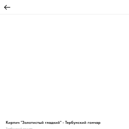
Кирпич "Золотистый гладкий" - Тербунский гончар
Тербунский гончар