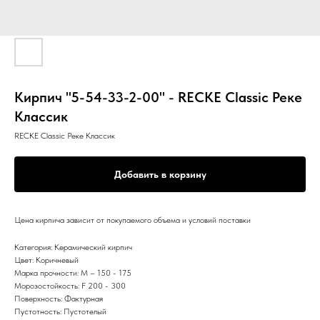
Кирпич "5-54-33-2-00" - RECKE Classic Реке
Классик
RECKE Classic Реке Классик
Добавить в корзину
Цена кирпича зависит от покупаемого объема и условий поставки
Категория: Керамический кирпич
Цвет: Коричневый
Марка прочности: М – 150 - 175
Морозостойкость: F 200 - 300
Поверхность: Фактурная
Пустотность: Пустотелый