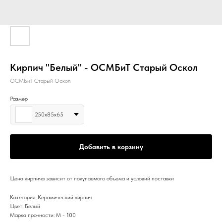
Кирпич "Белый" - ОСМБиТ Старый Оскол
ОСМБиТ Cтарый Оскол
Размер
250х85х65
Добавить в корзину
Цена кирпича зависит от покупаемого объема и условий поставки
Категория: Керамический кирпич
Цвет: Белый
Марка прочности: M - 100