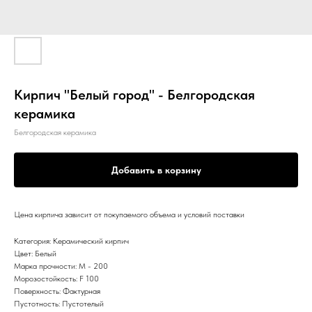
Кирпич "Белый город" - Белгородская
керамика
Белгородская керамика
Добавить в корзину
Цена кирпича зависит от покупаемого объема и условий поставки
Категория: Керамический кирпич
Цвет: Белый
Марка прочности: M - 200
Морозостойкость: F 100
Поверхность: Фактурная
Пустотность: Пустотелый