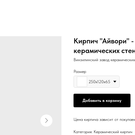
Кирпич "Айвори" -
керамических сте
Винзилинский завод керамических
Размер
250х120х65
Добавить в корзину
Цена кирпича зависит от покупае
Категория: Керамический кирпич