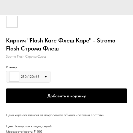
Кирпич "Flash Kare Флеш Каре" - Stroma
Flash Строма Флеш
Stroma Flash Cтрома Флеш
Размер
250х120х65
Добавить в корзину
Цена кирпича зависит от покупаемого объема и условий поставки
Цвет: Баварская кладка, серый
Морозостойкость: F 100