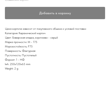
Добавить в корзину
Цена кирпича зависит от покупаемого объема и условий поставки
Категория: Керамический кирпич
Цвет: Баварская кладка, коричнево - серый
Марка прочности: M - 175
Морозостойкость: F75
Поверхность: Фактурная
Пустотность: Пустотелый
Формат: 1 - НФ
lwh: 250x120x65 mm
Weight: 2 g