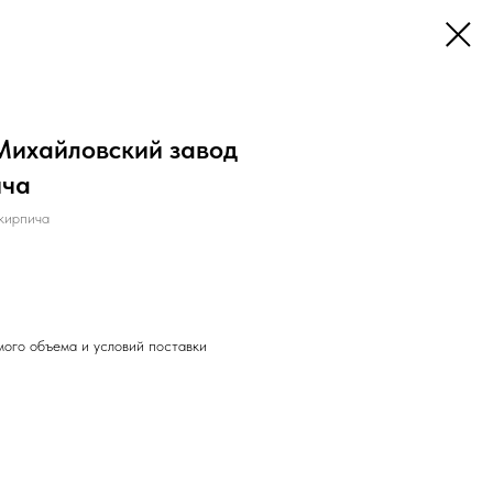
Михайловский завод
ича
кирпича
мого объема и условий поставки