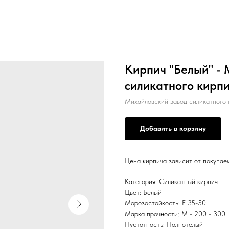
Кирпич "Белый" - 
силикатного кирп
Михайловский завод силикатного 
Добавить в корзину
Цена кирпича зависит от покупае
Категория: Силикатный кирпич
Цвет: Белый
Морозостойкость: F 35-50
Марка прочности: M - 200 - 300
Пустотность: Полнотелый