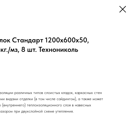
блок Стандарт 1200х600х50,
кг./мз, 8 шт. Технониколь
золяции различных типов слоистых кладок, каркасных стен
ыми видами отделки (в том числе сайдингом), а также может
о (внутреннего) теплоизоляционного слоя в навесных
азором при двухслойной схеме утепления.