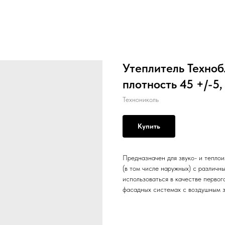
Утеплитель Техно
плотность 45 +/-5, 
Технониколь
Купить
Предназначен для звуко- и теплои
(в том числе наружных) с различн
использоваться в качестве первог
фасадных системах с воздушным з